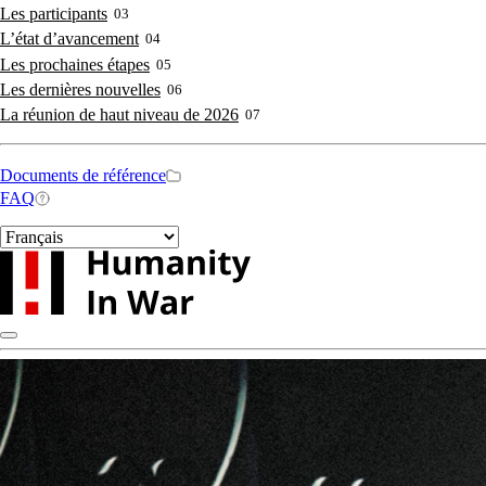
navigation
Les participants
03
L’état d’avancement
04
Les prochaines étapes
05
Les dernières nouvelles
06
La réunion de haut niveau de 2026
07
Secondary
Documents de référence
FAQ
navigation
Select
your
language