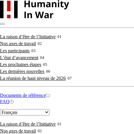
Skip
to
main
content
Main
La raison d’être de l’Initiative
01
Nos axes de travail
02
navigation
Les participants
03
L’état d’avancement
04
Les prochaines étapes
05
Les dernières nouvelles
06
La réunion de haut niveau de 2026
07
Secondary
Documents de référence
FAQ
navigation
Select
your
language
Main
La raison d’être de l’Initiative
01
Nos axes de travail
02