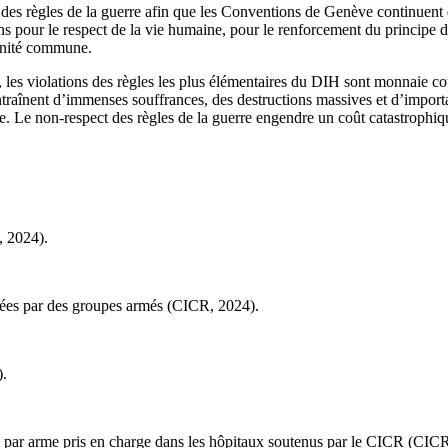
t des règles de la guerre afin que les Conventions de Genève continuent 
ons pour le respect de la vie humaine, pour le renforcement du principe de
manité commune.
 les violations des règles les plus élémentaires du DIH sont monnaie co
ntraînent d’immenses souffrances, des destructions massives et d’importa
ible. Le non-respect des règles de la guerre engendre un coût catastroph
, 2024).
lées par des groupes armés (CICR, 2024).
).
s par arme pris en charge dans les hôpitaux soutenus par le CICR (CIC