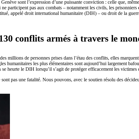
Genève sont l’expression d’une puissante conviction : celle que, même 
 ne participent pas aux combats – notamment les civils, les prisonniers et
itué, appelé droit international humanitaire (DIH) – ou droit de la guerre
30 conflits armés à travers le mon
es millions de personnes prises dans l’étau des conflits, elles marquent la
 humanitaires les plus élémentaires sont aujourd’hui largement bafouées 
 se heurte le DIH lorsqu’il s’agit de protéger efficacement les victimes 
nt pas une fatalité. Nous pouvons, avec le soutien résolu des décideurs p